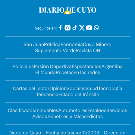
Seguinos en:
San Juan
Política
Economía
Cuyo Minero
Suplemento Verde
Revista OH
Policiales
Pasión Deportiva
Espectáculos
Argentina
El Mundo
Recetas
En las redes
Cartas del lector
Opinion
Sociales
Salud
Tecnología
Tendencia
Estado del tránsito
Clasificados
Inmuebles
Automotores
Empleos
Servicios
Avisos Fúnebres y Misas
Edictos
Diario de Cuyo - Fecha de Inicio: 11/2003 - Dirección: