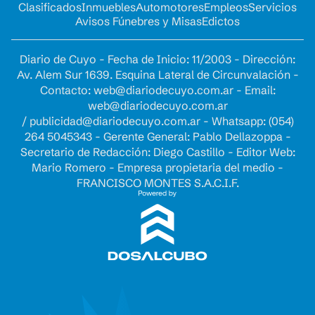
Clasificados
Inmuebles
Automotores
Empleos
Servicios
Avisos Fúnebres y Misas
Edictos
Diario de Cuyo - Fecha de Inicio: 11/2003 - Dirección:
Av. Alem Sur 1639. Esquina Lateral de Circunvalación -
Contacto:
web@diariodecuyo.com.ar
- Email:
web@diariodecuyo.com.ar
/
publicidad@diariodecuyo.com.ar
-
Whatsapp: (054)
264 5045343 - Gerente General: Pablo Dellazoppa -
Secretario de Redacción: Diego Castillo - Editor Web:
Mario Romero - Empresa propietaria del medio -
FRANCISCO MONTES S.A.C.I.F.