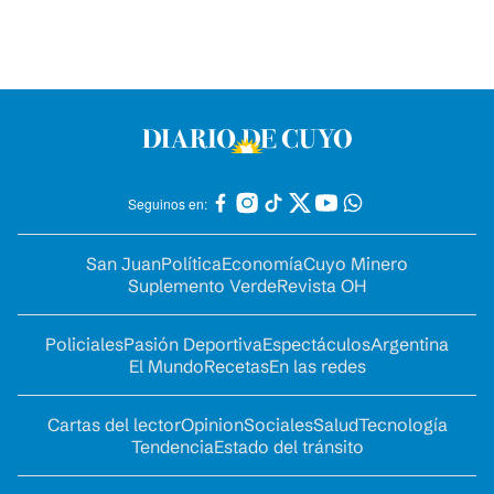
Seguinos en:
San Juan
Política
Economía
Cuyo Minero
Suplemento Verde
Revista OH
Policiales
Pasión Deportiva
Espectáculos
Argentina
El Mundo
Recetas
En las redes
Cartas del lector
Opinion
Sociales
Salud
Tecnología
Tendencia
Estado del tránsito