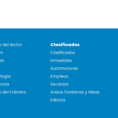
 del lector
Clasificados
on
Clasificados
es
Inmuebles
Automotores
logía
Empleos
ncia
Servicios
 del tránsito
Avisos Fúnebres y Misas
Edictos