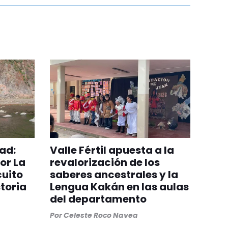
ad:
Valle Fértil apuesta a la
or La
revalorización de los
cuito
saberes ancestrales y la
toria
Lengua Kakán en las aulas
del departamento
Por
Celeste Roco Navea