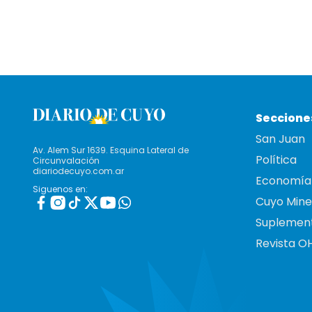
Seccione
San Juan
Av. Alem Sur 1639. Esquina Lateral de
Política
Circunvalación
diariodecuyo.com.ar
Economía
Siguenos en:
Cuyo Mine
Suplemen
Revista O