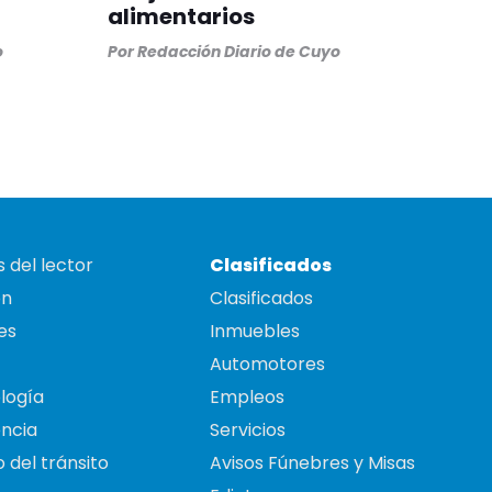
alimentarios
o
Por
Redacción Diario de Cuyo
 del lector
Clasificados
on
Clasificados
es
Inmuebles
Automotores
logía
Empleos
ncia
Servicios
 del tránsito
Avisos Fúnebres y Misas