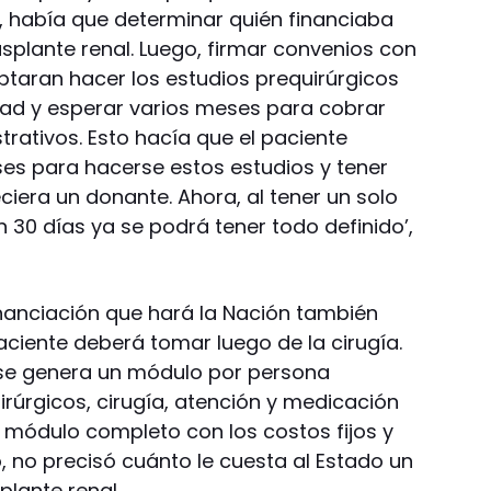
a, había que determinar quién financiaba
asplante renal. Luego, firmar convenios con
ptaran hacer los estudios prequirúrgicos
dad y esperar varios meses para cobrar
trativos. Esto hacía que el paciente
es para hacerse estos estudios y tener
iera un donante. Ahora, al tener un solo
n 30 días ya se podrá tener todo definido’,
financiación que hará la Nación también
aciente deberá tomar luego de la cirugía.
se genera un módulo por persona
rúrgicos, cirugía, atención y medicación
 módulo completo con los costos fijos y
, no precisó cuánto le cuesta al Estado un
plante renal.