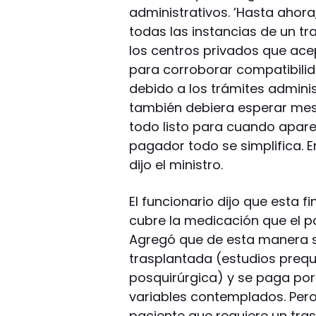
administrativos. ’Hasta ahor
todas las instancias de un tr
los centros privados que ace
para corroborar compatibili
debido a los trámites adminis
también debiera esperar mes
todo listo para cuando aparec
pagador todo se simplifica. E
dijo el ministro.
El funcionario dijo que esta 
cubre la medicación que el p
Agregó que de esta manera 
trasplantada (estudios prequi
posquirúrgica) y se paga por
variables contemplados. Pero
paciente que requiere un tras