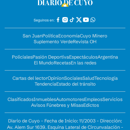
Seguinos en:
San Juan
Política
Economía
Cuyo Minero
Suplemento Verde
Revista OH
Policiales
Pasión Deportiva
Espectáculos
Argentina
El Mundo
Recetas
En las redes
Cartas del lector
Opinion
Sociales
Salud
Tecnología
Tendencia
Estado del tránsito
Clasificados
Inmuebles
Automotores
Empleos
Servicios
Avisos Fúnebres y Misas
Edictos
Diario de Cuyo - Fecha de Inicio: 11/2003 - Dirección:
Av. Alem Sur 1639. Esquina Lateral de Circunvalación -