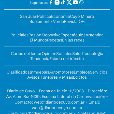
Seguinos en:
San Juan
Política
Economía
Cuyo Minero
Suplemento Verde
Revista OH
Policiales
Pasión Deportiva
Espectáculos
Argentina
El Mundo
Recetas
En las redes
Cartas del lector
Opinion
Sociales
Salud
Tecnología
Tendencia
Estado del tránsito
Clasificados
Inmuebles
Automotores
Empleos
Servicios
Avisos Fúnebres y Misas
Edictos
Diario de Cuyo - Fecha de Inicio: 11/2003 - Dirección:
Av. Alem Sur 1639. Esquina Lateral de Circunvalación -
Contacto:
web@diariodecuyo.com.ar
- Email:
web@diariodecuyo.com.ar
/
publicidad@diariodecuyo.com.ar
-
Whatsapp: (054)