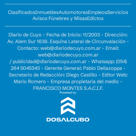
Clasificados
Inmuebles
Automotores
Empleos
Servicios
Avisos Fúnebres y Misas
Edictos
Diario de Cuyo - Fecha de Inicio: 11/2003 - Dirección:
Av. Alem Sur 1639. Esquina Lateral de Circunvalación -
Contacto:
web@diariodecuyo.com.ar
- Email:
web@diariodecuyo.com.ar
/
publicidad@diariodecuyo.com.ar
-
Whatsapp: (054)
264 5045343 - Gerente General: Pablo Dellazoppa -
Secretario de Redacción: Diego Castillo - Editor Web:
Mario Romero - Empresa propietaria del medio -
FRANCISCO MONTES S.A.C.I.F.