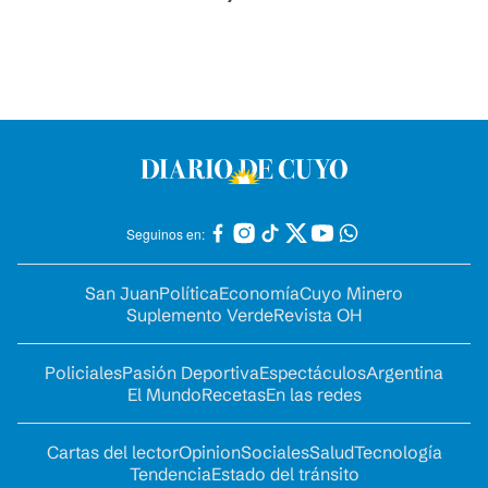
Seguinos en:
San Juan
Política
Economía
Cuyo Minero
Suplemento Verde
Revista OH
Policiales
Pasión Deportiva
Espectáculos
Argentina
El Mundo
Recetas
En las redes
Cartas del lector
Opinion
Sociales
Salud
Tecnología
Tendencia
Estado del tránsito