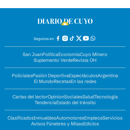
Seguinos en:
San Juan
Política
Economía
Cuyo Minero
Suplemento Verde
Revista OH
Policiales
Pasión Deportiva
Espectáculos
Argentina
El Mundo
Recetas
En las redes
Cartas del lector
Opinion
Sociales
Salud
Tecnología
Tendencia
Estado del tránsito
Clasificados
Inmuebles
Automotores
Empleos
Servicios
Avisos Fúnebres y Misas
Edictos