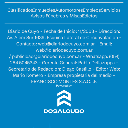
Clasificados
Inmuebles
Automotores
Empleos
Servicios
Avisos Fúnebres y Misas
Edictos
Diario de Cuyo - Fecha de Inicio: 11/2003 - Dirección:
Av. Alem Sur 1639. Esquina Lateral de Circunvalación -
Contacto:
web@diariodecuyo.com.ar
- Email:
web@diariodecuyo.com.ar
/
publicidad@diariodecuyo.com.ar
-
Whatsapp: (054)
264 5045343 - Gerente General: Pablo Dellazoppa -
Secretario de Redacción: Diego Castillo - Editor Web:
Mario Romero - Empresa propietaria del medio -
FRANCISCO MONTES S.A.C.I.F.