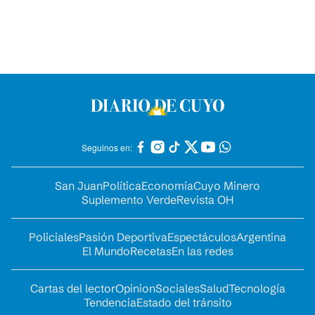
Seguinos en:
San Juan
Política
Economía
Cuyo Minero
Suplemento Verde
Revista OH
Policiales
Pasión Deportiva
Espectáculos
Argentina
El Mundo
Recetas
En las redes
Cartas del lector
Opinion
Sociales
Salud
Tecnología
Tendencia
Estado del tránsito