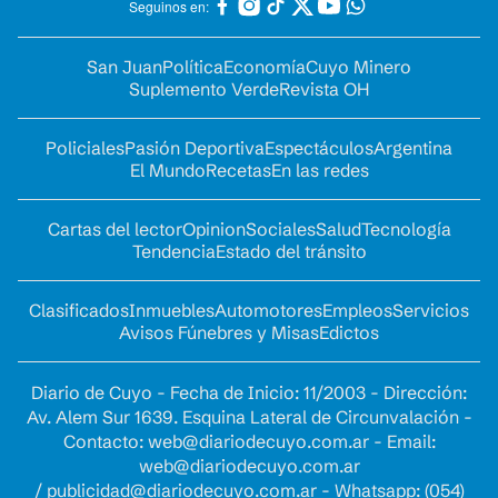
Seguinos en:
San Juan
Política
Economía
Cuyo Minero
Suplemento Verde
Revista OH
Policiales
Pasión Deportiva
Espectáculos
Argentina
El Mundo
Recetas
En las redes
Cartas del lector
Opinion
Sociales
Salud
Tecnología
Tendencia
Estado del tránsito
Clasificados
Inmuebles
Automotores
Empleos
Servicios
Avisos Fúnebres y Misas
Edictos
Diario de Cuyo - Fecha de Inicio: 11/2003 - Dirección:
Av. Alem Sur 1639. Esquina Lateral de Circunvalación -
Contacto:
web@diariodecuyo.com.ar
- Email:
web@diariodecuyo.com.ar
/
publicidad@diariodecuyo.com.ar
-
Whatsapp: (054)