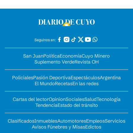
Seguinos en:
San Juan
Política
Economía
Cuyo Minero
Suplemento Verde
Revista OH
Policiales
Pasión Deportiva
Espectáculos
Argentina
El Mundo
Recetas
En las redes
Cartas del lector
Opinion
Sociales
Salud
Tecnología
Tendencia
Estado del tránsito
Clasificados
Inmuebles
Automotores
Empleos
Servicios
Avisos Fúnebres y Misas
Edictos