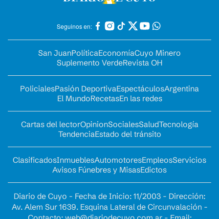
Seguinos en:
San Juan
Política
Economía
Cuyo Minero
Suplemento Verde
Revista OH
Policiales
Pasión Deportiva
Espectáculos
Argentina
El Mundo
Recetas
En las redes
Cartas del lector
Opinion
Sociales
Salud
Tecnología
Tendencia
Estado del tránsito
Clasificados
Inmuebles
Automotores
Empleos
Servicios
Avisos Fúnebres y Misas
Edictos
Diario de Cuyo - Fecha de Inicio: 11/2003 - Dirección:
Av. Alem Sur 1639. Esquina Lateral de Circunvalación -
Contacto:
web@diariodecuyo.com.ar
- Email: