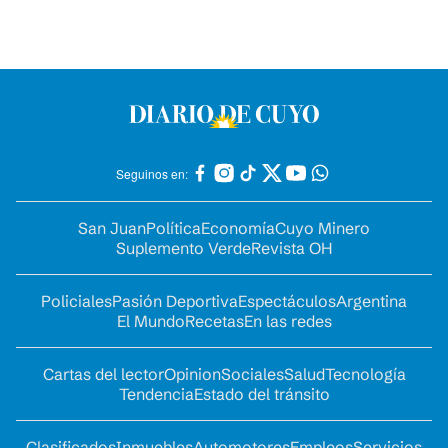
Seguinos en:
San Juan
Política
Economía
Cuyo Minero
Suplemento Verde
Revista OH
Policiales
Pasión Deportiva
Espectáculos
Argentina
El Mundo
Recetas
En las redes
Cartas del lector
Opinion
Sociales
Salud
Tecnología
Tendencia
Estado del tránsito
Clasificados
Inmuebles
Automotores
Empleos
Servicios