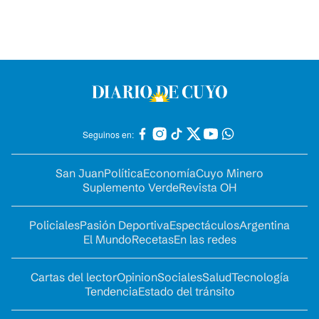
Seguinos en:
San Juan
Política
Economía
Cuyo Minero
Suplemento Verde
Revista OH
Policiales
Pasión Deportiva
Espectáculos
Argentina
El Mundo
Recetas
En las redes
Cartas del lector
Opinion
Sociales
Salud
Tecnología
Tendencia
Estado del tránsito