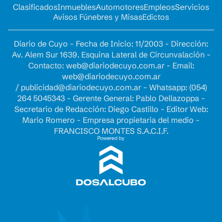
Clasificados
Inmuebles
Automotores
Empleos
Servicios
Avisos Fúnebres y Misas
Edictos
Diario de Cuyo - Fecha de Inicio: 11/2003 - Dirección:
Av. Alem Sur 1639. Esquina Lateral de Circunvalación -
Contacto:
web@diariodecuyo.com.ar
- Email:
web@diariodecuyo.com.ar
/
publicidad@diariodecuyo.com.ar
-
Whatsapp: (054)
264 5045343 - Gerente General: Pablo Dellazoppa -
Secretario de Redacción: Diego Castillo - Editor Web:
Mario Romero - Empresa propietaria del medio -
FRANCISCO MONTES S.A.C.I.F.