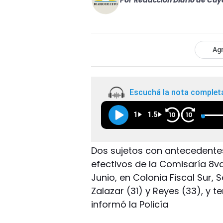
Por
Redacción Diario de Cuy
Agr
Escuchá la nota complet
1
1.5
10
10
Dos sujetos con antecedentes
efectivos de la Comisaría 8
Junio, en Colonia Fiscal Sur,
Zalazar (31) y Reyes (33), y 
informó la Policía