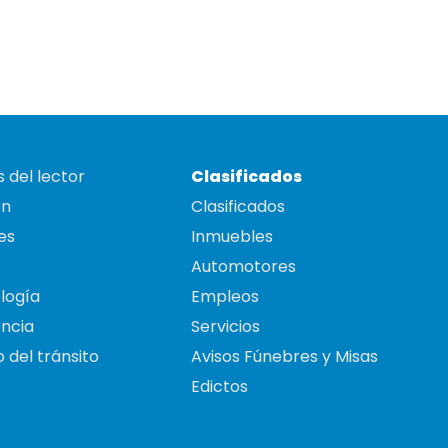
 del lector
Clasificados
on
Clasificados
es
Inmuebles
Automotores
logía
Empleos
ncia
Servicios
 del tránsito
Avisos Fúnebres y Misas
Edictos