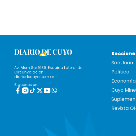
Seccione
San Juan
Av. Alem Sur 1639. Esquina Lateral de
Política
Circunvalación
diariodecuyo.com.ar
Economía
Siguenos en:
Cuyo Mine
Suplemen
Revista O