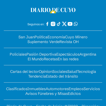
Seguinos en:
San Juan
Política
Economía
Cuyo Minero
Suplemento Verde
Revista OH
Policiales
Pasión Deportiva
Espectáculos
Argentina
El Mundo
Recetas
En las redes
Cartas del lector
Opinion
Sociales
Salud
Tecnología
Tendencia
Estado del tránsito
Clasificados
Inmuebles
Automotores
Empleos
Servicios
Avisos Fúnebres y Misas
Edictos