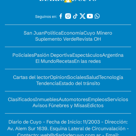
Seguinos en:
San Juan
Política
Economía
Cuyo Minero
Suplemento Verde
Revista OH
Policiales
Pasión Deportiva
Espectáculos
Argentina
El Mundo
Recetas
En las redes
Cartas del lector
Opinion
Sociales
Salud
Tecnología
Tendencia
Estado del tránsito
Clasificados
Inmuebles
Automotores
Empleos
Servicios
Avisos Fúnebres y Misas
Edictos
Diario de Cuyo - Fecha de Inicio: 11/2003 - Dirección:
Av. Alem Sur 1639. Esquina Lateral de Circunvalación -
Contacto:
web@diariodecuyo.com.ar
- Email: