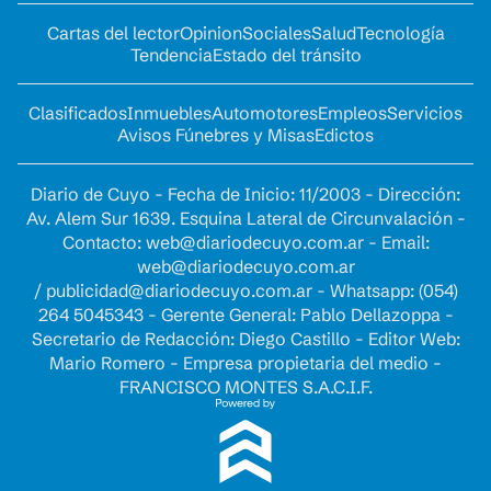
Cartas del lector
Opinion
Sociales
Salud
Tecnología
Tendencia
Estado del tránsito
Clasificados
Inmuebles
Automotores
Empleos
Servicios
Avisos Fúnebres y Misas
Edictos
Diario de Cuyo - Fecha de Inicio: 11/2003 - Dirección:
Av. Alem Sur 1639. Esquina Lateral de Circunvalación -
Contacto:
web@diariodecuyo.com.ar
- Email:
web@diariodecuyo.com.ar
/
publicidad@diariodecuyo.com.ar
-
Whatsapp: (054)
264 5045343 - Gerente General: Pablo Dellazoppa -
Secretario de Redacción: Diego Castillo - Editor Web:
Mario Romero - Empresa propietaria del medio -
FRANCISCO MONTES S.A.C.I.F.