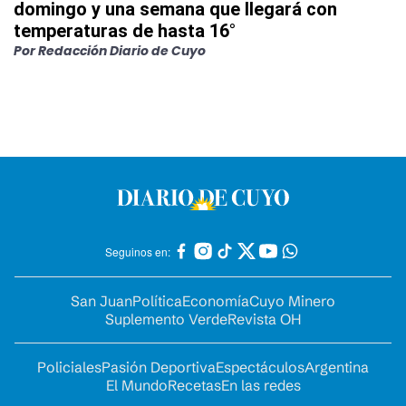
domingo y una semana que llegará con
temperaturas de hasta 16°
Por
Redacción Diario de Cuyo
Seguinos en:
San Juan
Política
Economía
Cuyo Minero
Suplemento Verde
Revista OH
Policiales
Pasión Deportiva
Espectáculos
Argentina
El Mundo
Recetas
En las redes