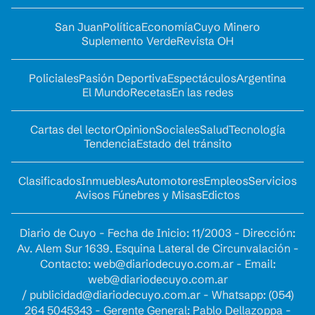
San Juan
Política
Economía
Cuyo Minero
Suplemento Verde
Revista OH
Policiales
Pasión Deportiva
Espectáculos
Argentina
El Mundo
Recetas
En las redes
Cartas del lector
Opinion
Sociales
Salud
Tecnología
Tendencia
Estado del tránsito
Clasificados
Inmuebles
Automotores
Empleos
Servicios
Avisos Fúnebres y Misas
Edictos
Diario de Cuyo - Fecha de Inicio: 11/2003 - Dirección:
Av. Alem Sur 1639. Esquina Lateral de Circunvalación -
Contacto:
web@diariodecuyo.com.ar
- Email:
web@diariodecuyo.com.ar
/
publicidad@diariodecuyo.com.ar
-
Whatsapp: (054)
264 5045343 - Gerente General: Pablo Dellazoppa -