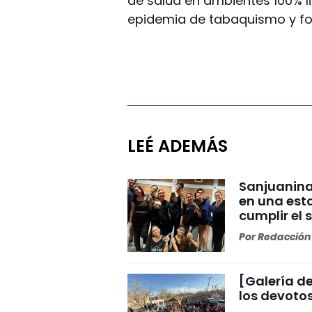
de salud en ambientes 100% l
epidemia de tabaquismo y fort
LEÉ ADEMÁS
Sanjuanina
en una esta
cumplir el 
Por
Redacción 
[Galería de
los devoto