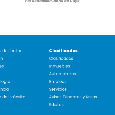
Por
Redacción Diario de Cuyo
 del lector
Clasificados
on
Clasificados
es
Inmuebles
Automotores
logía
Empleos
ncia
Servicios
 del tránsito
Avisos Fúnebres y Misas
Edictos