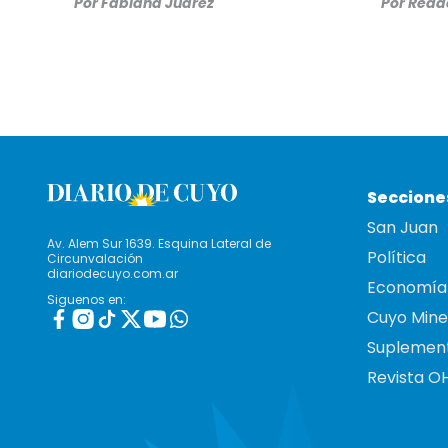
Por
Fabiana Juarez
Por
Redac
Seccione
San Juan
Av. Alem Sur 1639. Esquina Lateral de
Política
Circunvalación
diariodecuyo.com.ar
Economía
Siguenos en:
Cuyo Mine
Suplemen
Revista O