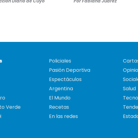
ción Diario de Cuyo
Por
Fabiana Juarez
s
Policiales
Cartas
Pasión Deportiva
Opini
Espectáculos
Social
Argentina
Salud
ro
El Mundo
Tecno
to Verde
Recetas
Tende
H
En las redes
Estado