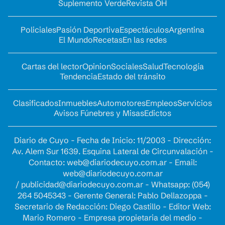
Suplemento Verde
Revista OH
Policiales
Pasión Deportiva
Espectáculos
Argentina
El Mundo
Recetas
En las redes
Cartas del lector
Opinion
Sociales
Salud
Tecnología
Tendencia
Estado del tránsito
Clasificados
Inmuebles
Automotores
Empleos
Servicios
Avisos Fúnebres y Misas
Edictos
Diario de Cuyo - Fecha de Inicio: 11/2003 - Dirección:
Av. Alem Sur 1639. Esquina Lateral de Circunvalación -
Contacto:
web@diariodecuyo.com.ar
- Email:
web@diariodecuyo.com.ar
/
publicidad@diariodecuyo.com.ar
-
Whatsapp: (054)
264 5045343 - Gerente General: Pablo Dellazoppa -
Secretario de Redacción: Diego Castillo - Editor Web:
Mario Romero - Empresa propietaria del medio -