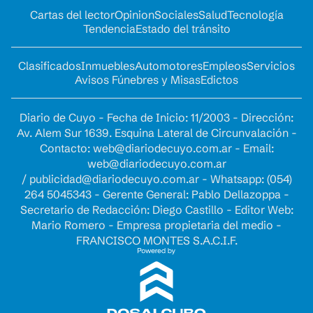
Cartas del lector
Opinion
Sociales
Salud
Tecnología
Tendencia
Estado del tránsito
Clasificados
Inmuebles
Automotores
Empleos
Servicios
Avisos Fúnebres y Misas
Edictos
Diario de Cuyo - Fecha de Inicio: 11/2003 - Dirección:
Av. Alem Sur 1639. Esquina Lateral de Circunvalación -
Contacto:
web@diariodecuyo.com.ar
- Email:
web@diariodecuyo.com.ar
/
publicidad@diariodecuyo.com.ar
-
Whatsapp: (054)
264 5045343 - Gerente General: Pablo Dellazoppa -
Secretario de Redacción: Diego Castillo - Editor Web:
Mario Romero - Empresa propietaria del medio -
FRANCISCO MONTES S.A.C.I.F.