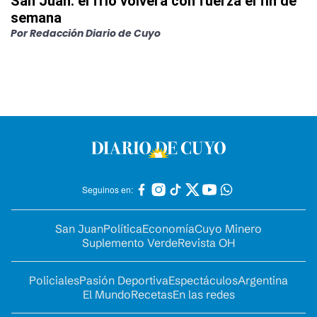
San Juan: el frío volverá con fuerza el fin de
semana
Por
Redacción Diario de Cuyo
Seguinos en:
San Juan
Política
Economía
Cuyo Minero
Suplemento Verde
Revista OH
Policiales
Pasión Deportiva
Espectáculos
Argentina
El Mundo
Recetas
En las redes