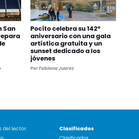
n San
Pocito celebra su 142°
repara
aniversario con una gala
de
artística gratuita y un
sunset dedicado a los
jóvenes
o
Por
Fabiana Juarez
 del lector
Clasificados
on
Clasificados