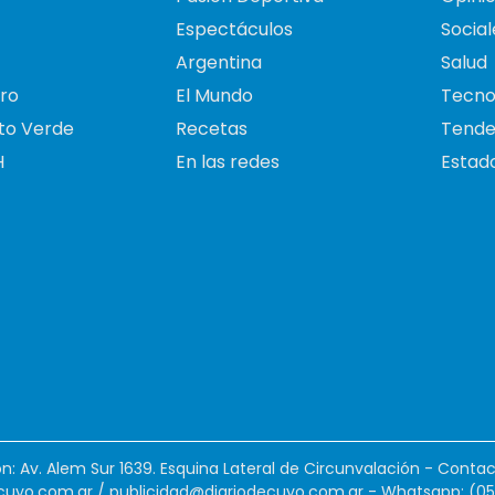
Espectáculos
Social
Argentina
Salud
ro
El Mundo
Tecno
to Verde
Recetas
Tende
H
En las redes
Estado
ión: Av. Alem Sur 1639. Esquina Lateral de Circunvalación - Contac
cuyo.com.ar
/
publicidad@diariodecuyo.com.ar
-
Whatsapp: (0