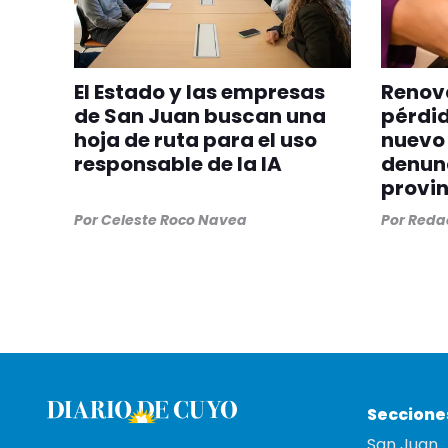
El Estado y las empresas
Renova
de San Juan buscan una
pérdid
hoja de ruta para el uso
nuevo 
responsable de la IA
denunc
provin
Por
Celeste Roco Navea
Por
Redac
Seccione
San Juan