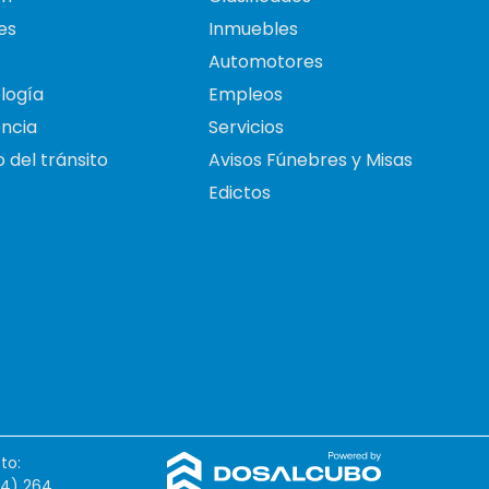
es
Inmuebles
Automotores
logía
Empleos
ncia
Servicios
 del tránsito
Avisos Fúnebres y Misas
Edictos
to:
54) 264