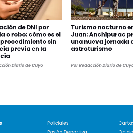
ción de DNI por
Turismo nocturno e
a o robo: cómo es el
Juan: Anchipurac p
procedimiento sin
una nueva jornada 
ia previa en la
astroturismo
cia
ción Diario de Cuyo
Por
Redacción Diario de Cuy
s
Policiales
Cartas
Pasión Deportiva
Opini