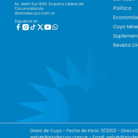
Av. Alem Sur 1639. Esquina Lateral de
Política
Circunvalación
diariodecuyo.com.ar
Economía
Siguenos en:
Cuyo Mine
Suplemen
Revista O
Diario de Cuyo - Fecha de Inicio: 11/2003 - Direcc
web@diariodecuyo.com.ar
- Email:
web@diariode