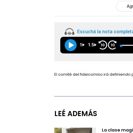
Agr
Escuchá la nota complet
1
1.5
10
10
El comité del fideicomiso irá definiend
LEÉ ADEMÁS
La clase magi