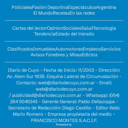
Policiales
Pasión Deportiva
Espectáculos
Argentina
El Mundo
Recetas
En las redes
Cartas del lector
Opinion
Sociales
Salud
Tecnología
Tendencia
Estado del tránsito
Clasificados
Inmuebles
Automotores
Empleos
Servicios
Avisos Fúnebres y Misas
Edictos
Diario de Cuyo - Fecha de Inicio: 11/2003 - Dirección:
Av. Alem Sur 1639. Esquina Lateral de Circunvalación -
Contacto:
web@diariodecuyo.com.ar
- Email:
web@diariodecuyo.com.ar
/
publicidad@diariodecuyo.com.ar
-
Whatsapp: (054)
264 5045343 - Gerente General: Pablo Dellazoppa -
Secretario de Redacción: Diego Castillo - Editor Web:
Mario Romero - Empresa propietaria del medio -
FRANCISCO MONTES S.A.C.I.F.