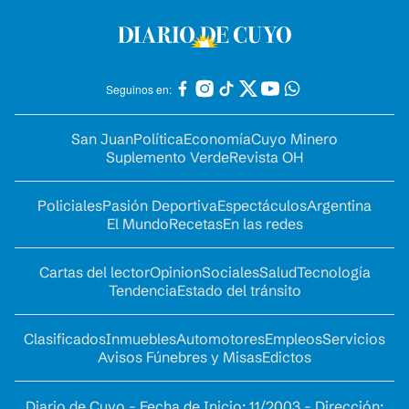
Seguinos en:
San Juan
Política
Economía
Cuyo Minero
Suplemento Verde
Revista OH
Policiales
Pasión Deportiva
Espectáculos
Argentina
El Mundo
Recetas
En las redes
Cartas del lector
Opinion
Sociales
Salud
Tecnología
Tendencia
Estado del tránsito
Clasificados
Inmuebles
Automotores
Empleos
Servicios
Avisos Fúnebres y Misas
Edictos
Diario de Cuyo - Fecha de Inicio: 11/2003 - Dirección: