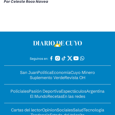
Por
Celeste Roco Navea
Seguinos en:
San Juan
Política
Economía
Cuyo Minero
Suplemento Verde
Revista OH
Policiales
Pasión Deportiva
Espectáculos
Argentina
El Mundo
Recetas
En las redes
Cartas del lector
Opinion
Sociales
Salud
Tecnología