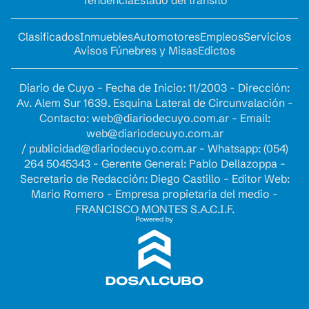
Tendencia
Estado del tránsito
Clasificados
Inmuebles
Automotores
Empleos
Servicios
Avisos Fúnebres y Misas
Edictos
Diario de Cuyo - Fecha de Inicio: 11/2003 - Dirección:
Av. Alem Sur 1639. Esquina Lateral de Circunvalación -
Contacto:
web@diariodecuyo.com.ar
- Email:
web@diariodecuyo.com.ar
/
publicidad@diariodecuyo.com.ar
-
Whatsapp: (054)
264 5045343 - Gerente General: Pablo Dellazoppa -
Secretario de Redacción: Diego Castillo - Editor Web:
Mario Romero - Empresa propietaria del medio -
FRANCISCO MONTES S.A.C.I.F.