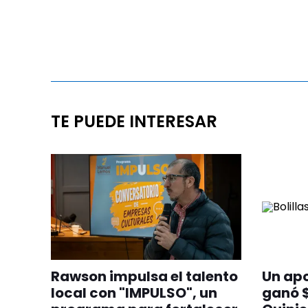
TE PUEDE INTERESAR
Rawson impulsa el talento
Un apo
local con "IMPULSO", un
ganó $