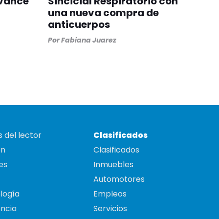
avance
Sincicial Respiratorio con
una nueva compra de
anticuerpos
Por
Fabiana Juarez
 del lector
Clasificados
on
Clasificados
es
Inmuebles
Automotores
logía
Empleos
ncia
Servicios