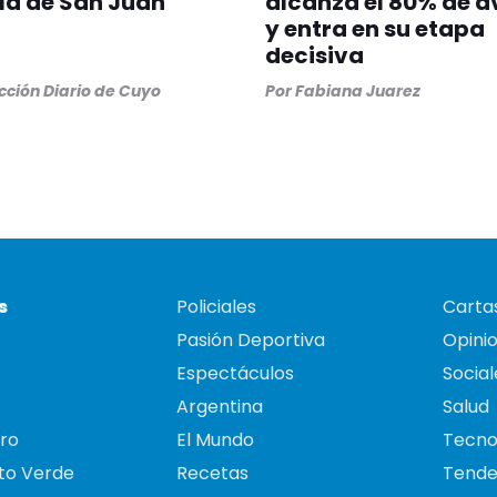
la de San Juan
alcanza el 80% de 
y entra en su etapa
decisiva
ción Diario de Cuyo
Por
Fabiana Juarez
s
Policiales
Cartas
Pasión Deportiva
Opini
Espectáculos
Social
Argentina
Salud
ro
El Mundo
Tecno
to Verde
Recetas
Tende