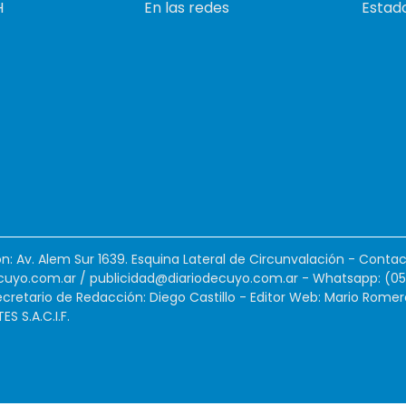
H
En las redes
Estado
ión: Av. Alem Sur 1639. Esquina Lateral de Circunvalación - Contac
cuyo.com.ar
/
publicidad@diariodecuyo.com.ar
-
Whatsapp: (0
cretario de Redacción: Diego Castillo - Editor Web: Mario Romer
 S.A.C.I.F.