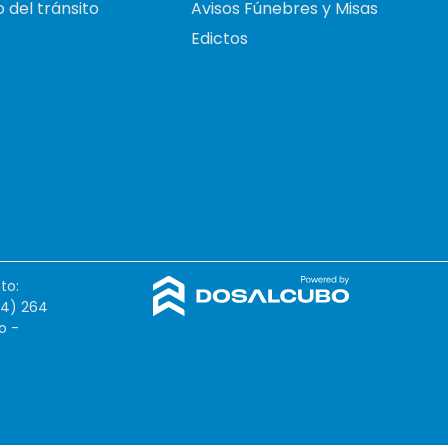
 del tránsito
Avisos Fúnebres y Misas
Edictos
to:
54) 264
o -