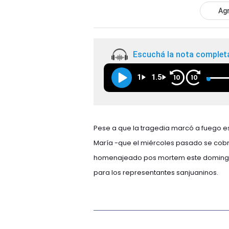
Agr
Escuchá la nota complet
1
1.5
10
10
Pese a que la tragedia marcó a fuego es
María -que el miércoles pasado se cobró
homenajeado pos mortem este domingo 
para los representantes sanjuaninos.