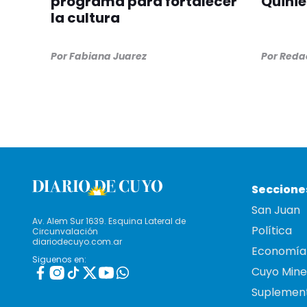
programa para fortalecer
Quinie
la cultura
Por
Fabiana Juarez
Por
Redac
Seccione
San Juan
Av. Alem Sur 1639. Esquina Lateral de
Política
Circunvalación
diariodecuyo.com.ar
Economía
Siguenos en:
Cuyo Mine
Suplemen