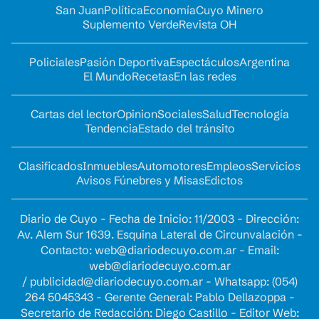
San Juan
Política
Economía
Cuyo Minero
Suplemento Verde
Revista OH
Policiales
Pasión Deportiva
Espectáculos
Argentina
El Mundo
Recetas
En las redes
Cartas del lector
Opinion
Sociales
Salud
Tecnología
Tendencia
Estado del tránsito
Clasificados
Inmuebles
Automotores
Empleos
Servicios
Avisos Fúnebres y Misas
Edictos
Diario de Cuyo - Fecha de Inicio: 11/2003 - Dirección:
Av. Alem Sur 1639. Esquina Lateral de Circunvalación -
Contacto:
web@diariodecuyo.com.ar
- Email:
web@diariodecuyo.com.ar
/
publicidad@diariodecuyo.com.ar
-
Whatsapp: (054)
264 5045343 - Gerente General: Pablo Dellazoppa -
Secretario de Redacción: Diego Castillo - Editor Web: