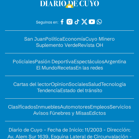
Seguinos en:
San Juan
Política
Economía
Cuyo Minero
Suplemento Verde
Revista OH
Policiales
Pasión Deportiva
Espectáculos
Argentina
El Mundo
Recetas
En las redes
Cartas del lector
Opinion
Sociales
Salud
Tecnología
Tendencia
Estado del tránsito
Clasificados
Inmuebles
Automotores
Empleos
Servicios
Avisos Fúnebres y Misas
Edictos
Diario de Cuyo - Fecha de Inicio: 11/2003 - Dirección:
Av. Alem Sur 1639. Esquina Lateral de Circunvalación -