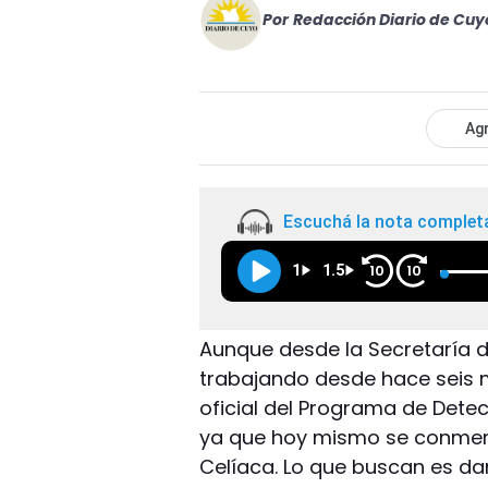
Por
Redacción Diario de Cuy
Agr
Escuchá la nota complet
1
1.5
10
10
Aunque desde la Secretaría de
trabajando desde hace seis m
oficial del Programa de Dete
ya que hoy mismo se conmemo
Celíaca. Lo que buscan es da