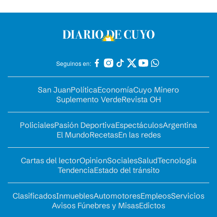
Seguinos en:
San Juan
Política
Economía
Cuyo Minero
Suplemento Verde
Revista OH
Policiales
Pasión Deportiva
Espectáculos
Argentina
El Mundo
Recetas
En las redes
Cartas del lector
Opinion
Sociales
Salud
Tecnología
Tendencia
Estado del tránsito
Clasificados
Inmuebles
Automotores
Empleos
Servicios
Avisos Fúnebres y Misas
Edictos