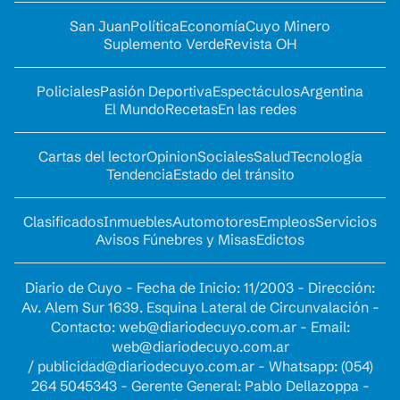
San Juan
Política
Economía
Cuyo Minero
Suplemento Verde
Revista OH
Policiales
Pasión Deportiva
Espectáculos
Argentina
El Mundo
Recetas
En las redes
Cartas del lector
Opinion
Sociales
Salud
Tecnología
Tendencia
Estado del tránsito
Clasificados
Inmuebles
Automotores
Empleos
Servicios
Avisos Fúnebres y Misas
Edictos
Diario de Cuyo - Fecha de Inicio: 11/2003 - Dirección:
Av. Alem Sur 1639. Esquina Lateral de Circunvalación -
Contacto:
web@diariodecuyo.com.ar
- Email:
web@diariodecuyo.com.ar
/
publicidad@diariodecuyo.com.ar
-
Whatsapp: (054)
264 5045343 - Gerente General: Pablo Dellazoppa -