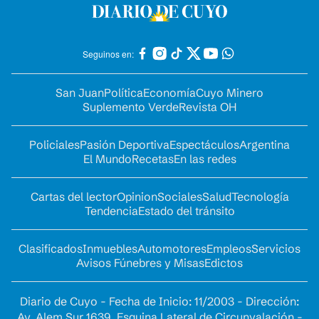
Seguinos en:
San Juan
Política
Economía
Cuyo Minero
Suplemento Verde
Revista OH
Policiales
Pasión Deportiva
Espectáculos
Argentina
El Mundo
Recetas
En las redes
Cartas del lector
Opinion
Sociales
Salud
Tecnología
Tendencia
Estado del tránsito
Clasificados
Inmuebles
Automotores
Empleos
Servicios
Avisos Fúnebres y Misas
Edictos
Diario de Cuyo - Fecha de Inicio: 11/2003 - Dirección:
Av. Alem Sur 1639. Esquina Lateral de Circunvalación -