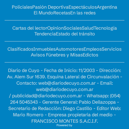
Policiales
Pasión Deportiva
Espectáculos
Argentina
El Mundo
Recetas
En las redes
Cartas del lector
Opinion
Sociales
Salud
Tecnología
Tendencia
Estado del tránsito
Clasificados
Inmuebles
Automotores
Empleos
Servicios
Avisos Fúnebres y Misas
Edictos
Diario de Cuyo - Fecha de Inicio: 11/2003 - Dirección:
Av. Alem Sur 1639. Esquina Lateral de Circunvalación -
Contacto:
web@diariodecuyo.com.ar
- Email:
web@diariodecuyo.com.ar
/
publicidad@diariodecuyo.com.ar
-
Whatsapp: (054)
264 5045343 - Gerente General: Pablo Dellazoppa -
Secretario de Redacción: Diego Castillo - Editor Web:
Mario Romero - Empresa propietaria del medio -
FRANCISCO MONTES S.A.C.I.F.