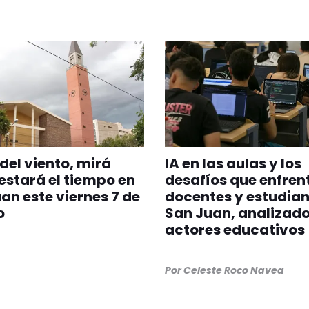
del viento, mirá
IA en las aulas y los
stará el tiempo en
desafíos que enfren
an este viernes 7 de
docentes y estudian
o
San Juan, analizado
actores educativos
Por
Celeste Roco Navea