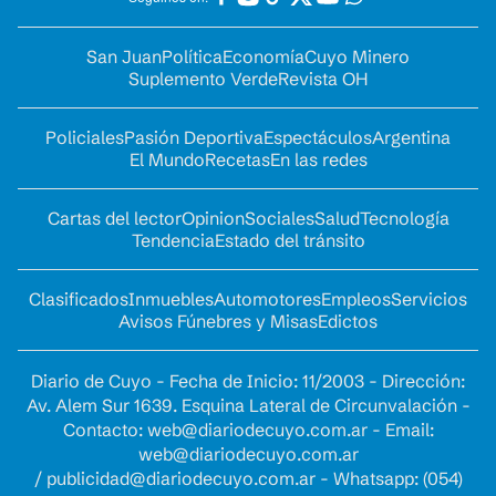
San Juan
Política
Economía
Cuyo Minero
Suplemento Verde
Revista OH
Policiales
Pasión Deportiva
Espectáculos
Argentina
El Mundo
Recetas
En las redes
Cartas del lector
Opinion
Sociales
Salud
Tecnología
Tendencia
Estado del tránsito
Clasificados
Inmuebles
Automotores
Empleos
Servicios
Avisos Fúnebres y Misas
Edictos
Diario de Cuyo - Fecha de Inicio: 11/2003 - Dirección:
Av. Alem Sur 1639. Esquina Lateral de Circunvalación -
Contacto:
web@diariodecuyo.com.ar
- Email:
web@diariodecuyo.com.ar
/
publicidad@diariodecuyo.com.ar
-
Whatsapp: (054)