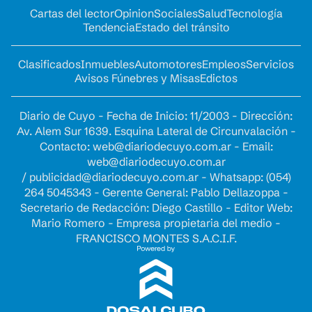
Cartas del lector
Opinion
Sociales
Salud
Tecnología
Tendencia
Estado del tránsito
Clasificados
Inmuebles
Automotores
Empleos
Servicios
Avisos Fúnebres y Misas
Edictos
Diario de Cuyo - Fecha de Inicio: 11/2003 - Dirección:
Av. Alem Sur 1639. Esquina Lateral de Circunvalación -
Contacto:
web@diariodecuyo.com.ar
- Email:
web@diariodecuyo.com.ar
/
publicidad@diariodecuyo.com.ar
-
Whatsapp: (054)
264 5045343 - Gerente General: Pablo Dellazoppa -
Secretario de Redacción: Diego Castillo - Editor Web:
Mario Romero - Empresa propietaria del medio -
FRANCISCO MONTES S.A.C.I.F.