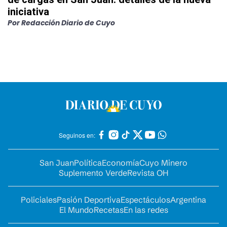
iniciativa
Por
Redacción Diario de Cuyo
Seguinos en:
San Juan
Política
Economía
Cuyo Minero
Suplemento Verde
Revista OH
Policiales
Pasión Deportiva
Espectáculos
Argentina
El Mundo
Recetas
En las redes