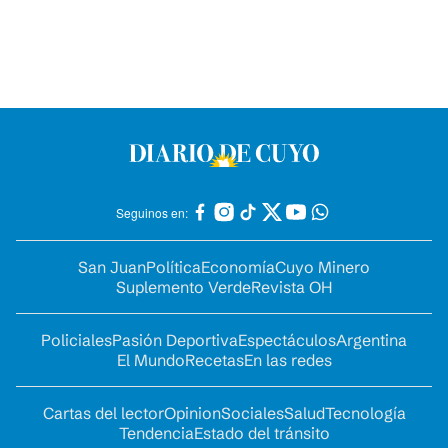
Seguinos en:
San Juan
Política
Economía
Cuyo Minero
Suplemento Verde
Revista OH
Policiales
Pasión Deportiva
Espectáculos
Argentina
El Mundo
Recetas
En las redes
Cartas del lector
Opinion
Sociales
Salud
Tecnología
Tendencia
Estado del tránsito