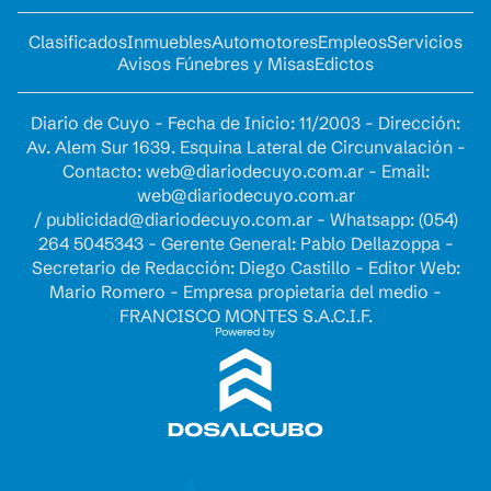
Clasificados
Inmuebles
Automotores
Empleos
Servicios
Avisos Fúnebres y Misas
Edictos
Diario de Cuyo - Fecha de Inicio: 11/2003 - Dirección:
Av. Alem Sur 1639. Esquina Lateral de Circunvalación -
Contacto:
web@diariodecuyo.com.ar
- Email:
web@diariodecuyo.com.ar
/
publicidad@diariodecuyo.com.ar
-
Whatsapp: (054)
264 5045343 - Gerente General: Pablo Dellazoppa -
Secretario de Redacción: Diego Castillo - Editor Web:
Mario Romero - Empresa propietaria del medio -
FRANCISCO MONTES S.A.C.I.F.