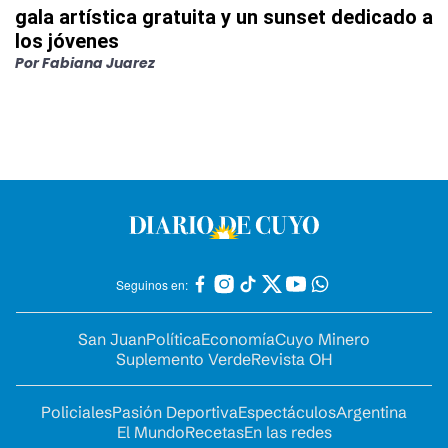
gala artística gratuita y un sunset dedicado a
los jóvenes
Por
Fabiana Juarez
Seguinos en:
San Juan
Política
Economía
Cuyo Minero
Suplemento Verde
Revista OH
Policiales
Pasión Deportiva
Espectáculos
Argentina
El Mundo
Recetas
En las redes