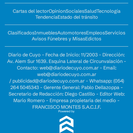
Cartas del lector
Opinion
Sociales
Salud
Tecnología
Tendencia
Estado del tránsito
Clasificados
Inmuebles
Automotores
Empleos
Servicios
Avisos Fúnebres y Misas
Edictos
Diario de Cuyo - Fecha de Inicio: 11/2003 - Dirección:
Av. Alem Sur 1639. Esquina Lateral de Circunvalación -
Contacto:
web@diariodecuyo.com.ar
- Email:
web@diariodecuyo.com.ar
/
publicidad@diariodecuyo.com.ar
-
Whatsapp: (054)
264 5045343 - Gerente General: Pablo Dellazoppa -
Secretario de Redacción: Diego Castillo - Editor Web:
Mario Romero - Empresa propietaria del medio -
FRANCISCO MONTES S.A.C.I.F.