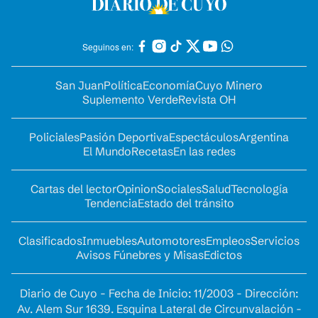
Seguinos en:
San Juan
Política
Economía
Cuyo Minero
Suplemento Verde
Revista OH
Policiales
Pasión Deportiva
Espectáculos
Argentina
El Mundo
Recetas
En las redes
Cartas del lector
Opinion
Sociales
Salud
Tecnología
Tendencia
Estado del tránsito
Clasificados
Inmuebles
Automotores
Empleos
Servicios
Avisos Fúnebres y Misas
Edictos
Diario de Cuyo - Fecha de Inicio: 11/2003 - Dirección:
Av. Alem Sur 1639. Esquina Lateral de Circunvalación -