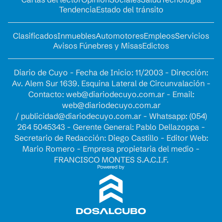
Tendencia
Estado del tránsito
Clasificados
Inmuebles
Automotores
Empleos
Servicios
Avisos Fúnebres y Misas
Edictos
Diario de Cuyo - Fecha de Inicio: 11/2003 - Dirección:
Av. Alem Sur 1639. Esquina Lateral de Circunvalación -
Contacto:
web@diariodecuyo.com.ar
- Email:
web@diariodecuyo.com.ar
/
publicidad@diariodecuyo.com.ar
-
Whatsapp: (054)
264 5045343 - Gerente General: Pablo Dellazoppa -
Secretario de Redacción: Diego Castillo - Editor Web:
Mario Romero - Empresa propietaria del medio -
FRANCISCO MONTES S.A.C.I.F.