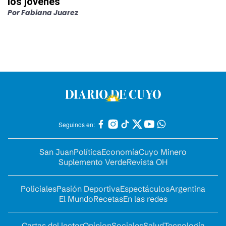
los jóvenes
Por
Fabiana Juarez
Seguinos en:
San Juan
Política
Economía
Cuyo Minero
Suplemento Verde
Revista OH
Policiales
Pasión Deportiva
Espectáculos
Argentina
El Mundo
Recetas
En las redes
Cartas del lector
Opinion
Sociales
Salud
Tecnología