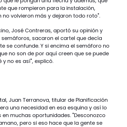
o que le pongan una flecha y además, que
nte que rompieron para la instalación,
 no volvieron más y dejaron todo roto".
ino, José Contreras, aportó su opinión y
s semáforos, sacaron el cartel que decía
e se confunde. Y si encima el semáforo no
s que no son de por aquí creen que se puede
 y no es así", explicó.
al, Juan Terranova, titular de Planificación
 era una necesidad en esa esquina y así lo
s en muchas oportunidades. "Desconozco
ramano, pero si eso hace que la gente se