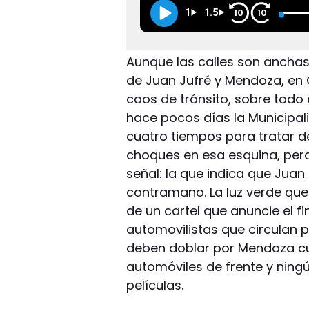
1
1.5
10
10
Aunque las calles son anchas y
de Juan Jufré y Mendoza, en 
caos de tránsito, sobre todo 
hace pocos días la Municipal
cuatro tiempos para tratar de
choques en esa esquina, pero
señal: la que indica que Juan
contramano. La luz verde que h
de un cartel que anuncie el f
automovilistas que circulan 
deben doblar por Mendoza c
automóviles de frente y ning
películas.