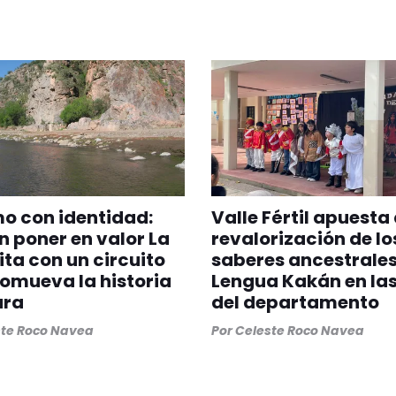
o con identidad:
Valle Fértil apuesta 
 poner en valor La
revalorización de lo
ta con un circuito
saberes ancestrales
omueva la historia
Lengua Kakán en las
ura
del departamento
ste Roco Navea
Por
Celeste Roco Navea