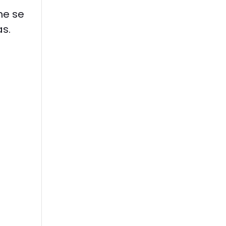
he se
s.