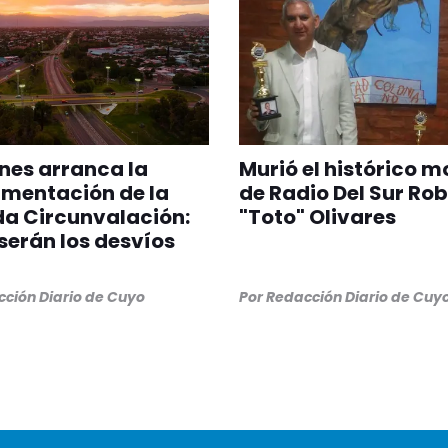
unes arranca la
Murió el histórico m
mentación de la
de Radio Del Sur Ro
a Circunvalación:
"Toto" Olivares
erán los desvíos
ción Diario de Cuyo
Por
Redacción Diario de Cuy