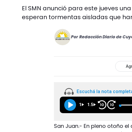
El SMN anunció para este jueves una
esperan tormentas aisladas que hará
Por
Redacción Diario de Cuy
Agr
Escuchá la nota complet
1
1.5
10
10
San Juan.- En pleno otoño el 