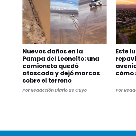
Nuevos daños en la
Este l
Pampa del Leoncito: una
repavi
camioneta quedó
avenid
atascada y dejó marcas
cómo s
sobre el terreno
Por
Redacción Diario de Cuyo
Por
Redac