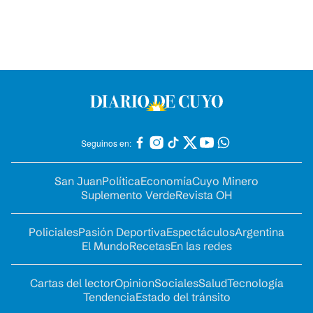
Seguinos en:
San Juan
Política
Economía
Cuyo Minero
Suplemento Verde
Revista OH
Policiales
Pasión Deportiva
Espectáculos
Argentina
El Mundo
Recetas
En las redes
Cartas del lector
Opinion
Sociales
Salud
Tecnología
Tendencia
Estado del tránsito