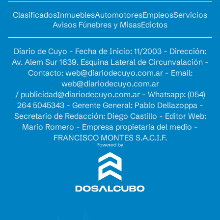
Clasificados
Inmuebles
Automotores
Empleos
Servicios
Avisos Fúnebres y Misas
Edictos
Diario de Cuyo - Fecha de Inicio: 11/2003 - Dirección:
Av. Alem Sur 1639. Esquina Lateral de Circunvalación -
Contacto:
web@diariodecuyo.com.ar
- Email:
web@diariodecuyo.com.ar
/
publicidad@diariodecuyo.com.ar
-
Whatsapp: (054)
264 5045343 - Gerente General: Pablo Dellazoppa -
Secretario de Redacción: Diego Castillo - Editor Web:
Mario Romero - Empresa propietaria del medio -
FRANCISCO MONTES S.A.C.I.F.