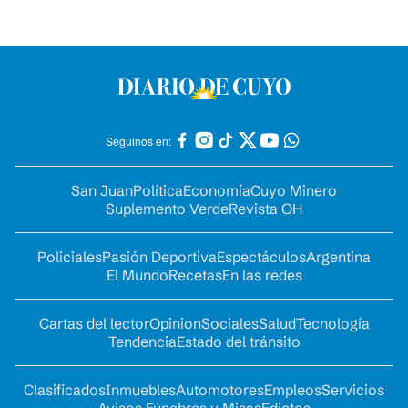
Seguinos en:
San Juan
Política
Economía
Cuyo Minero
Suplemento Verde
Revista OH
Policiales
Pasión Deportiva
Espectáculos
Argentina
El Mundo
Recetas
En las redes
Cartas del lector
Opinion
Sociales
Salud
Tecnología
Tendencia
Estado del tránsito
Clasificados
Inmuebles
Automotores
Empleos
Servicios