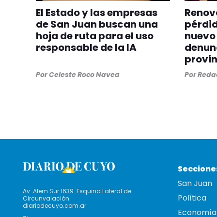
El Estado y las empresas
Renova
de San Juan buscan una
pérdid
hoja de ruta para el uso
nuevo 
responsable de la IA
denunc
provin
Por
Celeste Roco Navea
Por
Redac
Seccione
San Juan
Av. Alem Sur 1639. Esquina Lateral de
Política
Circunvalación
diariodecuyo.com.ar
Economía