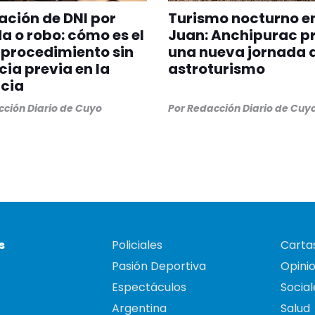
ción de DNI por
Turismo nocturno e
a o robo: cómo es el
Juan: Anchipurac p
procedimiento sin
una nueva jornada 
ia previa en la
astroturismo
cia
ción Diario de Cuyo
Por
Redacción Diario de Cuy
s
Policiales
Cartas
Pasión Deportiva
Opini
Espectáculos
Social
Argentina
Salud