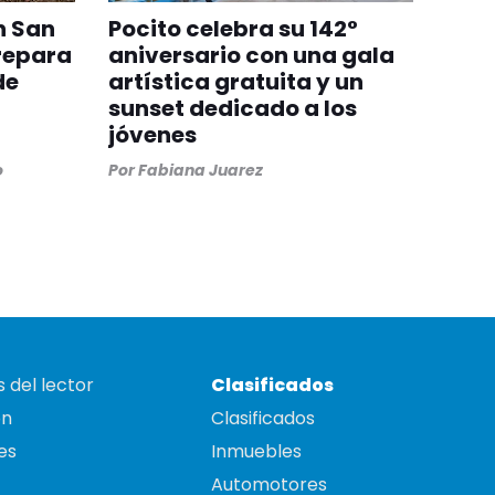
n San
Pocito celebra su 142°
repara
aniversario con una gala
de
artística gratuita y un
sunset dedicado a los
jóvenes
o
Por
Fabiana Juarez
 del lector
Clasificados
on
Clasificados
es
Inmuebles
Automotores