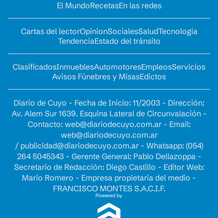
El Mundo
Recetas
En las redes
Cartas del lector
Opinion
Sociales
Salud
Tecnología
Tendencia
Estado del tránsito
Clasificados
Inmuebles
Automotores
Empleos
Servicios
Avisos Fúnebres y Misas
Edictos
Diario de Cuyo - Fecha de Inicio: 11/2003 - Dirección:
Av. Alem Sur 1639. Esquina Lateral de Circunvalación -
Contacto:
web@diariodecuyo.com.ar
- Email:
web@diariodecuyo.com.ar
/
publicidad@diariodecuyo.com.ar
-
Whatsapp: (054)
264 5045343 - Gerente General: Pablo Dellazoppa -
Secretario de Redacción: Diego Castillo - Editor Web:
Mario Romero - Empresa propietaria del medio -
FRANCISCO MONTES S.A.C.I.F.