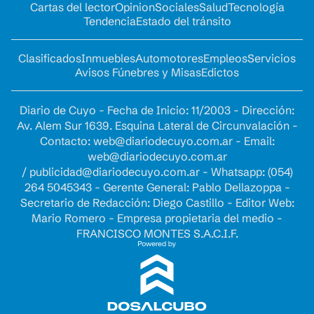
Cartas del lector
Opinion
Sociales
Salud
Tecnología
Tendencia
Estado del tránsito
Clasificados
Inmuebles
Automotores
Empleos
Servicios
Avisos Fúnebres y Misas
Edictos
Diario de Cuyo - Fecha de Inicio: 11/2003 - Dirección:
Av. Alem Sur 1639. Esquina Lateral de Circunvalación -
Contacto:
web@diariodecuyo.com.ar
- Email:
web@diariodecuyo.com.ar
/
publicidad@diariodecuyo.com.ar
-
Whatsapp: (054)
264 5045343 - Gerente General: Pablo Dellazoppa -
Secretario de Redacción: Diego Castillo - Editor Web:
Mario Romero - Empresa propietaria del medio -
FRANCISCO MONTES S.A.C.I.F.