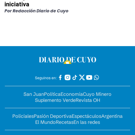
iniciativa
Por
Redacción Diario de Cuyo
Seguinos en:
San Juan
Política
Economía
Cuyo Minero
Suplemento Verde
Revista OH
Policiales
Pasión Deportiva
Espectáculos
Argentina
El Mundo
Recetas
En las redes