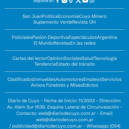
Seguinos en:
San Juan
Política
Economía
Cuyo Minero
Suplemento Verde
Revista OH
Policiales
Pasión Deportiva
Espectáculos
Argentina
El Mundo
Recetas
En las redes
Cartas del lector
Opinion
Sociales
Salud
Tecnología
Tendencia
Estado del tránsito
Clasificados
Inmuebles
Automotores
Empleos
Servicios
Avisos Fúnebres y Misas
Edictos
Diario de Cuyo - Fecha de Inicio: 11/2003 - Dirección:
Av. Alem Sur 1639. Esquina Lateral de Circunvalación -
Contacto:
web@diariodecuyo.com.ar
- Email:
web@diariodecuyo.com.ar
/
publicidad@diariodecuyo.com.ar
-
Whatsapp: (054)